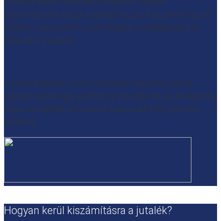
Ha meg akarod változtatni a nyelvet, mielőtt
bejelentkeznél, kérjük vagy add hozzá: &locale=en az url
végéhez vagy kattints a profilodban a beállításokra és
válaszd ki a nyelvet:
Ha bejelentkezés után szeretnéd megváltoztatni a
nyelvet, kérjük vagy add hozzá: &locale=hu az url végéhez
vagy manuálisan változtasd meg a jobb felső gombra
kattintva:
Hogyan kerül kiszámításra a jutalék?