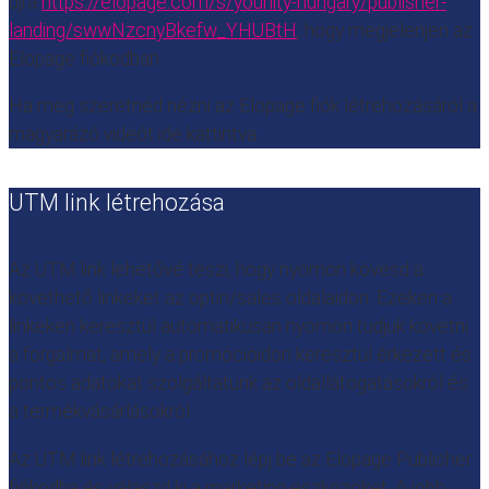
újra
https://elopage.com/s/younity-hungary/publisher-
landing/swwNzcnyBkefw_YHUBtH
, hogy megjelenjen az
Elopage fiókodban.
Ha meg szeretnéd nézni az Elopage fiók létrehozásáról a
magyarázó videót ide kattintva.
UTM link létrehozása
Az UTM link lehetővé teszi, hogy nyomon kövesd a
követhető linkeket az optin/sales oldalaidon. Ezeken a
linkeken keresztül automatikusan nyomon tudjuk követni
a forgalmat, amely a promócióidon keresztül érkezett és
pontos adatokat szolgáltatunk az oldallátogatásokról és
a termékvásárlásokról.
Az UTM link létrehozásához lépj be az Elopage Publisher
fiókodba és válaszd ki a marketing eszközöket. A jobb