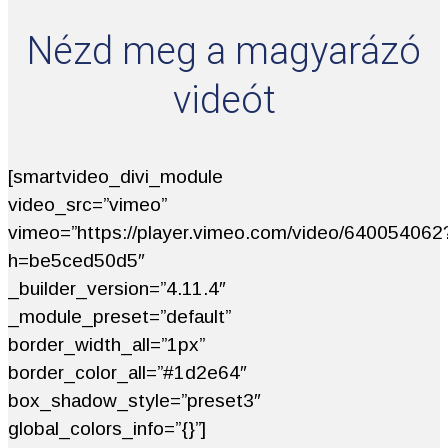
Nézd meg a magyarázó
videót
[smartvideo_divi_module
video_src=”vimeo”
vimeo=”https://player.vimeo.com/video/640054062
h=be5ced50d5″
_builder_version=”4.11.4″
_module_preset=”default”
border_width_all=”1px”
border_color_all=”#1d2e64″
box_shadow_style=”preset3″
global_colors_info=”{}”]