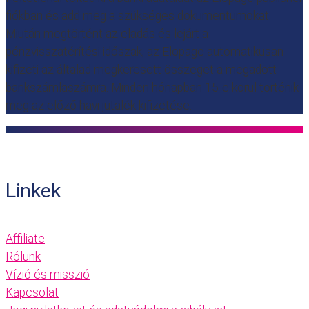
fiókban és add meg a szükséges dokumentumokat.
Miután megtörtént az eladás és lejárt a
pénzvisszatérítési időszak, az Elopage automatikusan
kifizeti az általad megkeresett összeget a megadott
bankszámlaszámra. Minden hónapban 15-e körül történik
meg az előző havi jutalék kifizetése.
Linkek
Affiliate
Rólunk
Vízió és misszió
Kapcsolat