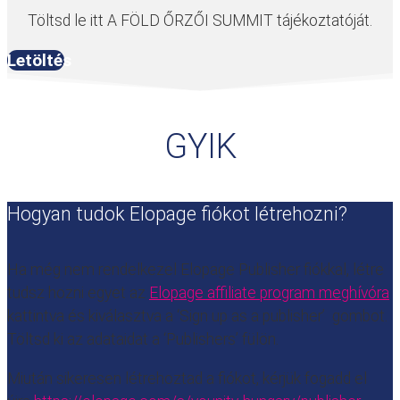
Töltsd le itt A FÖLD ŐRZŐI SUMMIT tájékoztatóját.
Letöltés
GYIK
Hogyan tudok Elopage fiókot létrehozni?
Ha még nem rendelkezel Elopage Publisher fiókkal, létre
tudsz hozni egyet az
Elopage affiliate program meghívóra
kattintva és kiválasztva a ‘Sign up as a publisher’ gombot.
Töltsd ki az adataidat a ‘Publishers’ fülön.
Miután sikeresen létrehoztad a fiókot, kérjük fogadd el