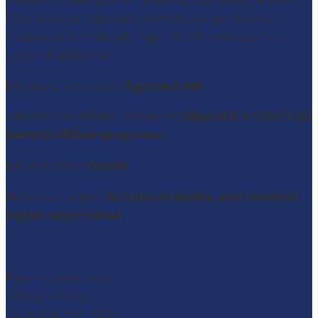
felső sarokban válaszd ki a létrehozás gombot. Az
alábbiakban bemutatjuk, hogy mit kell kiválasztani az
egyes oldalak során:
Mit akarsz létrehozni?
Egyszerű link
Válaszd ki az affiliate programot:
Válaszd ki A Föld Őrzői
Summit affiliate programot.
Mit válasszak?
Fizetés
Hova vezet a link?
Az optin oldaladra, ahol mindenki
ingyen regisztrálhat.
Parameter you need:
Source: Affiliate
Campaign: EKS-S1-L1