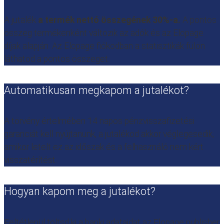
A jutalék
a termék nettó összegének 30%-a.
A pontos
összeg termékenként változik az adók és az Elopage
díjak alapján. Az Elopage fiókodban a statisztikák fülön
láthatod a pontos összeget.
Automatikusan megkapom a jutalékot?
A törvény értelmében 14 napos pénzvisszafizetési
garanciát kell nyújtanunk, a jutalékod akkor véglegesedik,
amikor letelt ez az időszak és a felhasználó nem kért
visszatérítést.
Hogyan kapom meg a jutalékot?
Feltétlenül töltsd ki a banki adataidat az Elopage publisher