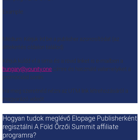
Example:
Médium: Kérjük írd be a publisher azonosítódat (az
áttekintés oldalon találod)
Kérjük küldd el a sima és a rövid linket is e-mailben a
hungary@younity.one
címre és használd valamelyiket a
promócióid során.
Ha meg szeretnéd nézni az UTM link létrehozásáról a
magyarázó videót.
Hogyan tudok meglévő Elopage Publisherként
regisztálni A Föld Őrzői Summit affiliate
programra?