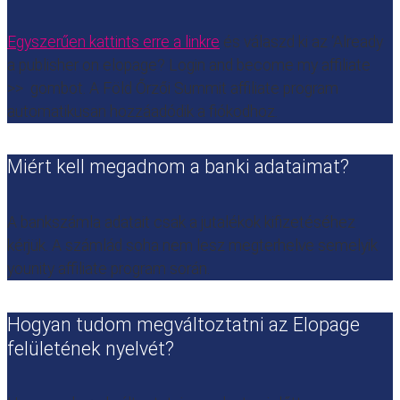
Egyszerűen kattints erre a linkre
és válaszd ki az ‘Already
a publisher on elopage? Login and become my affiliate
>> gombot. A Föld Őrzői Summit affiliate program
automatikusan hozzáadódik a fiókodhoz.
Miért kell megadnom a banki adataimat?
A bankszámla adatait csak a jutalékok kifizetéséhez
kérjük. A számlád soha nem lesz megterhelve semelyik
younity affiliate program során.
Hogyan tudom megváltoztatni az Elopage
felületének nyelvét?